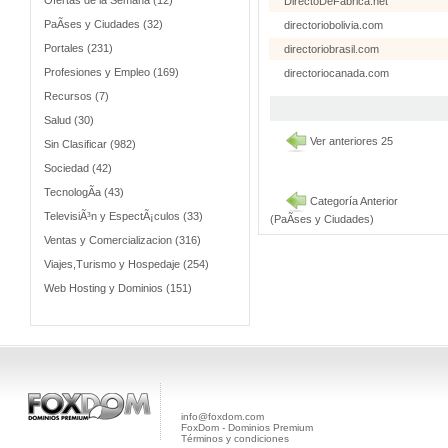
Ofertas de la Semana (12)
DirectoDeFabrica.net
PaÃ­ses y Ciudades (32)
directoriobolivia.com
Portales (231)
directoriobrasil.com
Profesiones y Empleo (169)
directoriocanada.com
Recursos (7)
Salud (30)
Ver anteriores 25
Sin Clasificar (982)
Sociedad (42)
TecnologÃ­a (43)
Categoría Anterior
TelevisiÃ³n y EspectÃ¡culos (33)
(PaÃ­ses y Ciudades)
Ventas y Comercializacion (316)
Viajes,Turismo y Hospedaje (254)
Web Hosting y Dominios (151)
info@foxdom.com
FoxDom - Dominios Premium
Términos y condiciones