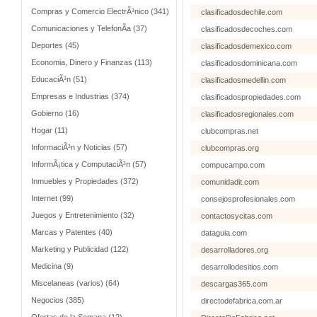
Compras y Comercio ElectrÃ³nico (341)
clasificadosdechile.com
Comunicaciones y TelefonÃ­a (37)
clasificadosdecoches.com
Deportes (45)
clasificadosdemexico.com
Economia, Dinero y Finanzas (113)
clasificadosdominicana.com
EducaciÃ³n (51)
clasificadosmedellin.com
Empresas e Industrias (374)
clasificadospropiedades.com
Gobierno (16)
clasificadosregionales.com
Hogar (11)
clubcompras.net
InformaciÃ³n y Noticias (57)
clubcompras.org
InformÃ¡tica y ComputaciÃ³n (57)
compucampo.com
Inmuebles y Propiedades (372)
comunidadit.com
Internet (99)
consejosprofesionales.com
Juegos y Entretenimiento (32)
contactosycitas.com
Marcas y Patentes (40)
dataguia.com
Marketing y Publicidad (122)
desarrolladores.org
Medicina (9)
desarrollodesitios.com
Miscelaneas (varios) (64)
descargas365.com
Negocios (385)
directodefabrica.com.ar