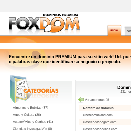
Encuentre un dominio PREMIUM para su sitio web! Ud. pue
o palabras clave que identifican su negocio o proyecto.
Domini
231 no
Ver anteriores 25
Alimentos y Bebidas (37)
Nombre de dominio
Artes y Cultura (26)
cibercomunidad.com
AutomÃ³viles y Coches (41)
clasificadosbogota.com
Ciencia e InvestigaciÃ³n (8)
clasificadoscoches.com