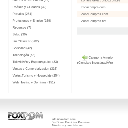
Ofertas de la Semana (12)
comercioelectronico.com.es
PaÃ­ses y Ciudades (32)
zonacompra.com
Portales (231)
ZonaCompras.com
Profesiones y Empleo (169)
ZonaCompras.net
Recursos (7)
Salud (30)
Sin Clasificar (982)
Sociedad (42)
TecnologÃ­a (43)
Categoría Anterior
TelevisiÃ³n y EspectÃ¡culos (33)
(Ciencia e InvestigaciÃ³n)
Ventas y Comercializacion (316)
Viajes,Turismo y Hospedaje (254)
Web Hosting y Dominios (151)
info@foxdom.com
FoxDom - Dominios Premium
Términos y condiciones