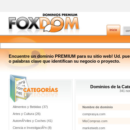
Encuentre un dominio PREMIUM para su sitio web! Ud. pue
o palabras clave que identifican su negocio o proyecto.
Dominios de la Cat
341 no
Alimentos y Bebidas (37)
Nombre de dominio
Artes y Cultura (26)
comprasya.com
AutomÃ³viles y Coches (41)
MisCompras.com
Ciencia e InvestigaciÃ³n (8)
marketweb.com