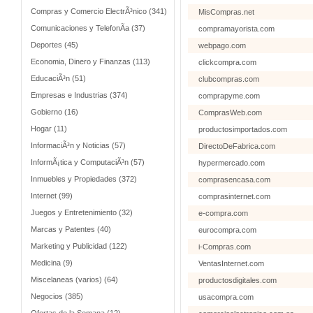
Compras y Comercio ElectrÃ³nico (341)
MisCompras.net
Comunicaciones y TelefonÃ­a (37)
compramayorista.com
Deportes (45)
webpago.com
Economia, Dinero y Finanzas (113)
clickcompra.com
EducaciÃ³n (51)
clubcompras.com
Empresas e Industrias (374)
comprapyme.com
Gobierno (16)
ComprasWeb.com
Hogar (11)
productosimportados.com
InformaciÃ³n y Noticias (57)
DirectoDeFabrica.com
InformÃ¡tica y ComputaciÃ³n (57)
hypermercado.com
Inmuebles y Propiedades (372)
comprasencasa.com
Internet (99)
comprasinternet.com
Juegos y Entretenimiento (32)
e-compra.com
Marcas y Patentes (40)
eurocompra.com
Marketing y Publicidad (122)
i-Compras.com
Medicina (9)
VentasInternet.com
Miscelaneas (varios) (64)
productosdigitales.com
Negocios (385)
usacompra.com