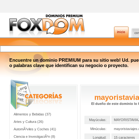
Encuentre un dominio PREMIUM para su sitio web! Ud. pue
o palabras clave que identifican su negocio o proyecto.
mayoristavi
El dueño de este dominio lo 
Alimentos y Bebidas (37)
Mayúculas:
MAYORISTAVIA
Artes y Cultura (26)
Minúculas:
mayoristaviajes
AutomÃ³viles y Coches (41)
Ciencia e InvestigaciÃ³n (8)
Longitud:
15 caracteres