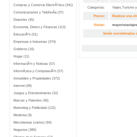
Compras y Comercio ElectrÃ³nico (341)
Categorías:
Viajes,Turismo 
Comunicaciones y TelefonÃ­a (37)
Precio:
Realizar una of
Deportes (45)
Visitar:
mayoristaviaje
Economia, Dinero y Finanzas (113)
Serán consideradas o
EducaciÃ³n (51)
Empresas e Industrias (374)
Gobierno (16)
Hogar (11)
InformaciÃ³n y Noticias (57)
InformÃ¡tica y ComputaciÃ³n (57)
Inmuebles y Propiedades (372)
Internet (99)
Juegos y Entretenimiento (32)
Marcas y Patentes (40)
Marketing y Publicidad (122)
Medicina (9)
Miscelaneas (varios) (64)
Negocios (385)