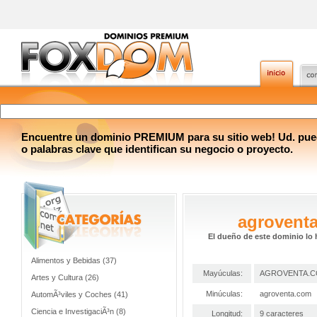
Encuentre un dominio PREMIUM para su sitio web! Ud. pue
o palabras clave que identifican su negocio o proyecto.
agrovent
El dueño de este dominio lo 
Alimentos y Bebidas (37)
Mayúculas:
AGROVENTA.
Artes y Cultura (26)
Minúculas:
agroventa.com
AutomÃ³viles y Coches (41)
Ciencia e InvestigaciÃ³n (8)
Longitud:
9 caracteres