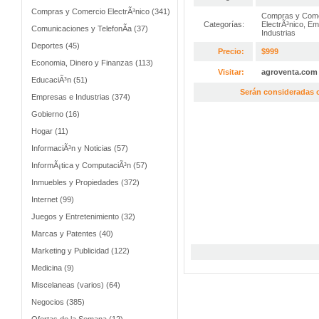
Compras y Comercio ElectrÃ³nico (341)
Compras y Come
Categorías:
ElectrÃ³nico
,
Em
Comunicaciones y TelefonÃ­a (37)
Industrias
Deportes (45)
Precio:
$999
Economia, Dinero y Finanzas (113)
Visitar:
agroventa.com
EducaciÃ³n (51)
Serán consideradas o
Empresas e Industrias (374)
Gobierno (16)
Hogar (11)
InformaciÃ³n y Noticias (57)
InformÃ¡tica y ComputaciÃ³n (57)
Inmuebles y Propiedades (372)
Internet (99)
Juegos y Entretenimiento (32)
Marcas y Patentes (40)
Marketing y Publicidad (122)
Medicina (9)
Miscelaneas (varios) (64)
Negocios (385)