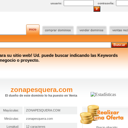
usuario:
contraseña:
a su sitio web! Ud. puede buscar indicando las Keywords
 negocio o proyecto.
zonapesquera.com
El dueño de este dominio lo ha puesto en Venta
Mayúculas:
ZONAPESQUERA.COM
Minúculas:
zonapesquera.com
Longitud:
12 caracteres
Precio ofrecido: