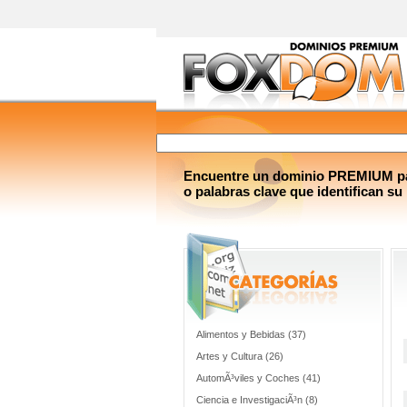
Encuentre un dominio PREMIUM par
o palabras clave que identifican su
Alimentos y Bebidas (37)
Artes y Cultura (26)
AutomÃ³viles y Coches (41)
Ciencia e InvestigaciÃ³n (8)