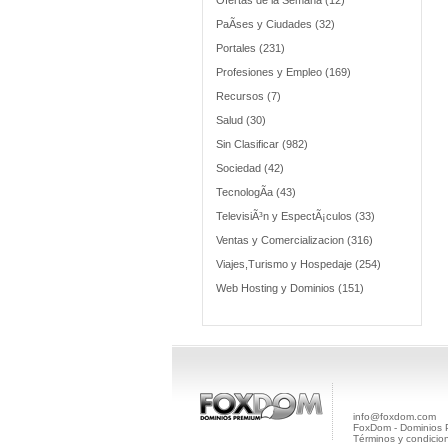
Ofertas de la Semana (12)
PaÃ­ses y Ciudades (32)
Portales (231)
Profesiones y Empleo (169)
Recursos (7)
Salud (30)
Sin Clasificar (982)
Sociedad (42)
TecnologÃ­a (43)
TelevisiÃ³n y EspectÃ¡culos (33)
Ventas y Comercializacion (316)
Viajes,Turismo y Hospedaje (254)
Web Hosting y Dominios (151)
info@foxdom.com
FoxDom - Dominios
Términos y condicio