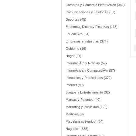
Compras y Comercio ElectrÃ³nico (341)
Comunicaciones y TelefonÃ­a (37)
Deportes (45)
Economia, Dinero y Finanzas (113)
EducaciÃ³n (51)
Empresas e Industrias (374)
Gobierno (16)
Hogar (11)
InformaciÃ³n y Noticias (57)
InformÃ¡tica y ComputaciÃ³n (57)
Inmuebles y Propiedades (372)
Internet (99)
Juegos y Entretenimiento (32)
Marcas y Patentes (40)
Marketing y Publicidad (122)
Medicina (9)
Miscelaneas (varios) (64)
Negocios (385)