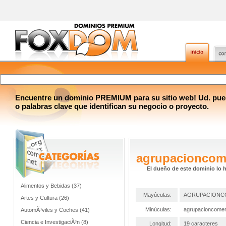
Encuentre un dominio PREMIUM para su sitio web! Ud. pue
o palabras clave que identifican su negocio o proyecto.
agrupacioncom
El dueño de este dominio lo 
Alimentos y Bebidas (37)
Mayúculas:
AGRUPACIONC
Artes y Cultura (26)
Minúculas:
agrupacioncomer
AutomÃ³viles y Coches (41)
Ciencia e InvestigaciÃ³n (8)
Longitud:
19 caracteres