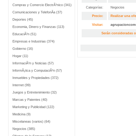
Compras y Comercio ElectrÃ³nico (341)
Categorías:
Negocios
Comunicaciones y TelefonÃ­a (37)
Precio:
Realizar una ofe
Deportes (45)
Visitar:
agrupacioncome
Economia, Dinero y Finanzas (113)
Serán consideradas o
EducaciÃ³n (51)
Empresas e Industrias (374)
Gobierno (16)
Hogar (11)
InformaciÃ³n y Noticias (57)
InformÃ¡tica y ComputaciÃ³n (57)
Inmuebles y Propiedades (372)
Internet (99)
Juegos y Entretenimiento (32)
Marcas y Patentes (40)
Marketing y Publicidad (122)
Medicina (9)
Miscelaneas (varios) (64)
Negocios (385)