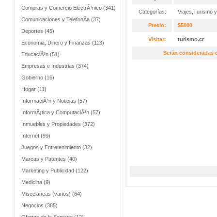
Compras y Comercio ElectrÃ³nico (341)
Categorías:
Viajes,Turismo 
Comunicaciones y TelefonÃ­a (37)
Precio:
$5000
Deportes (45)
Visitar:
turismo.cr
Economia, Dinero y Finanzas (113)
Serán consideradas o
EducaciÃ³n (51)
Empresas e Industrias (374)
Gobierno (16)
Hogar (11)
InformaciÃ³n y Noticias (57)
InformÃ¡tica y ComputaciÃ³n (57)
Inmuebles y Propiedades (372)
Internet (99)
Juegos y Entretenimiento (32)
Marcas y Patentes (40)
Marketing y Publicidad (122)
Medicina (9)
Miscelaneas (varios) (64)
Negocios (385)