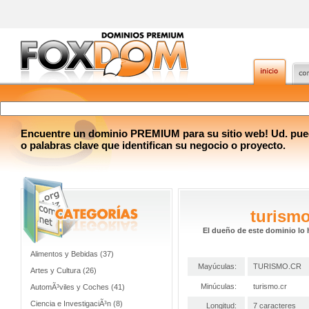
Encuentre un dominio PREMIUM para su sitio web! Ud. pue
o palabras clave que identifican su negocio o proyecto.
turismo
El dueño de este dominio lo 
Alimentos y Bebidas (37)
Mayúculas:
TURISMO.CR
Artes y Cultura (26)
Minúculas:
turismo.cr
AutomÃ³viles y Coches (41)
Ciencia e InvestigaciÃ³n (8)
Longitud:
7 caracteres