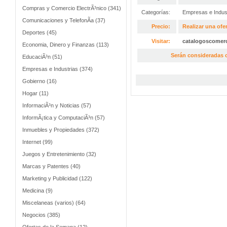
Compras y Comercio ElectrÃ³nico (341)
Categorías:
Empresas e Indus
Comunicaciones y TelefonÃ­a (37)
Precio:
Realizar una ofer
Deportes (45)
Visitar:
catalogoscomer
Economia, Dinero y Finanzas (113)
Serán consideradas o
EducaciÃ³n (51)
Empresas e Industrias (374)
Gobierno (16)
Hogar (11)
InformaciÃ³n y Noticias (57)
InformÃ¡tica y ComputaciÃ³n (57)
Inmuebles y Propiedades (372)
Internet (99)
Juegos y Entretenimiento (32)
Marcas y Patentes (40)
Marketing y Publicidad (122)
Medicina (9)
Miscelaneas (varios) (64)
Negocios (385)