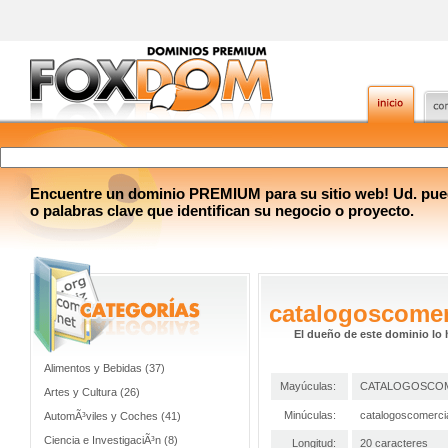
Encuentre un dominio PREMIUM para su sitio web! Ud. pue
o palabras clave que identifican su negocio o proyecto.
catalogoscomer
El dueño de este dominio lo 
Alimentos y Bebidas (37)
Mayúculas:
CATALOGOSCOM
Artes y Cultura (26)
Minúculas:
catalogoscomerci
AutomÃ³viles y Coches (41)
Ciencia e InvestigaciÃ³n (8)
Longitud:
20 caracteres