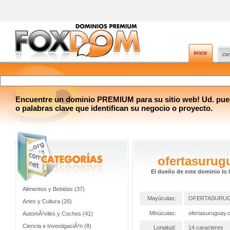
Encuentre un dominio PREMIUM para su sitio web! Ud. pue
o palabras clave que identifican su negocio o proyecto.
ofertasurug
El dueño de este dominio lo 
Alimentos y Bebidas (37)
Mayúculas:
OFERTASURU
Artes y Cultura (26)
Minúculas:
ofertasuruguay.
AutomÃ³viles y Coches (41)
Ciencia e InvestigaciÃ³n (8)
Longitud:
14 caracteres