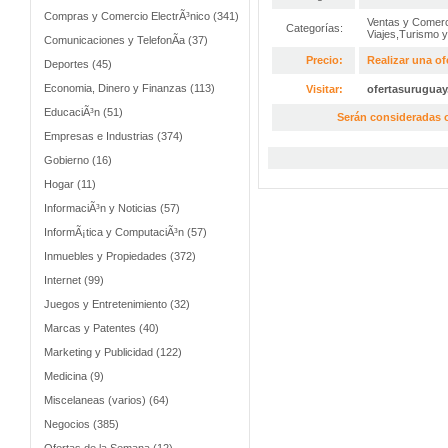
Compras y Comercio ElectrÃ³nico (341)
Ventas y Comerc
Categorías:
Viajes,Turismo 
Comunicaciones y TelefonÃ­a (37)
Precio:
Realizar una of
Deportes (45)
Economia, Dinero y Finanzas (113)
Visitar:
ofertasurugua
EducaciÃ³n (51)
Serán consideradas o
Empresas e Industrias (374)
Gobierno (16)
Hogar (11)
InformaciÃ³n y Noticias (57)
InformÃ¡tica y ComputaciÃ³n (57)
Inmuebles y Propiedades (372)
Internet (99)
Juegos y Entretenimiento (32)
Marcas y Patentes (40)
Marketing y Publicidad (122)
Medicina (9)
Miscelaneas (varios) (64)
Negocios (385)