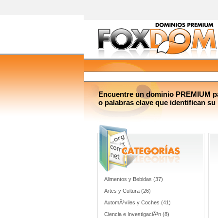
Encuentre un dominio PREMIUM par
o palabras clave que identifican su
Alimentos y Bebidas (37)
Artes y Cultura (26)
AutomÃ³viles y Coches (41)
Ciencia e InvestigaciÃ³n (8)