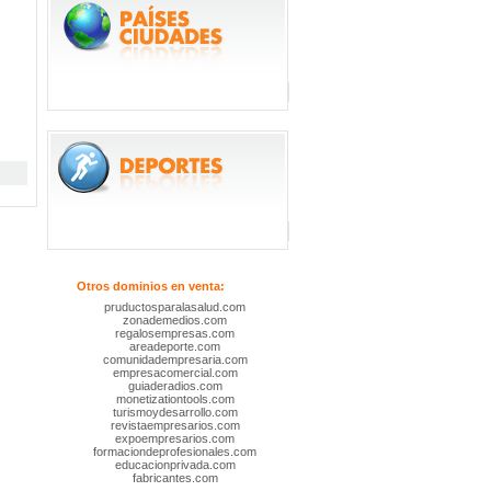
Otros dominios en venta:
pruductosparalasalud.com
zonademedios.com
regalosempresas.com
areadeporte.com
comunidadempresaria.com
empresacomercial.com
guiaderadios.com
monetizationtools.com
turismoydesarrollo.com
revistaempresarios.com
expoempresarios.com
formaciondeprofesionales.com
educacionprivada.com
fabricantes.com