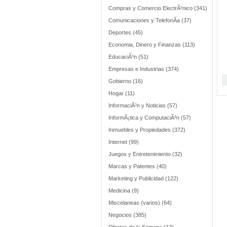
Compras y Comercio ElectrÃ³nico (341)
Comunicaciones y TelefonÃ­a (37)
Deportes (45)
Economia, Dinero y Finanzas (113)
EducaciÃ³n (51)
Empresas e Industrias (374)
Gobierno (16)
Hogar (11)
InformaciÃ³n y Noticias (57)
InformÃ¡tica y ComputaciÃ³n (57)
Inmuebles y Propiedades (372)
Internet (99)
Juegos y Entretenimiento (32)
Marcas y Patentes (40)
Marketing y Publicidad (122)
Medicina (9)
Miscelaneas (varios) (64)
Negocios (385)