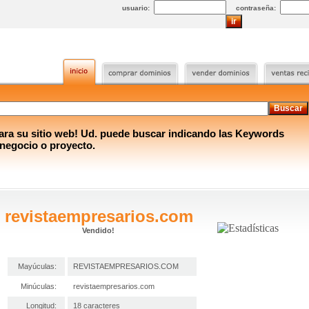
usuario:
contraseña:
a su sitio web! Ud. puede buscar indicando las Keywords
 negocio o proyecto.
revistaempresarios.com
Vendido!
Mayúculas:
REVISTAEMPRESARIOS.COM
Minúculas:
revistaempresarios.com
Longitud:
18 caracteres