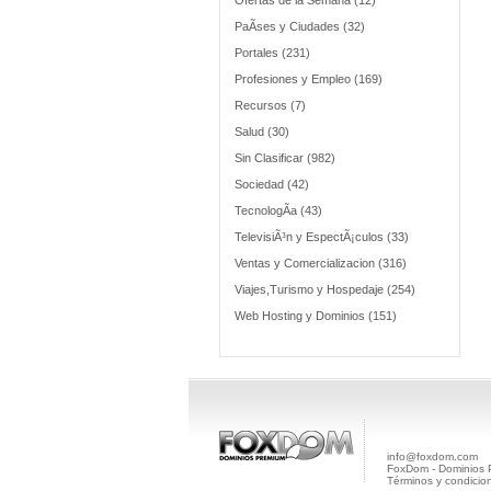
Ofertas de la Semana (12)
PaÃ­ses y Ciudades (32)
Portales (231)
Profesiones y Empleo (169)
Recursos (7)
Salud (30)
Sin Clasificar (982)
Sociedad (42)
TecnologÃ­a (43)
TelevisiÃ³n y EspectÃ¡culos (33)
Ventas y Comercializacion (316)
Viajes,Turismo y Hospedaje (254)
Web Hosting y Dominios (151)
info@foxdom.com
FoxDom - Dominios
Términos y condicio