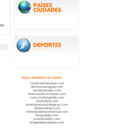
SD -
Otros dominios en venta:
contactoempresas.com
directoriouruguay.com
eprofesionales.com
finanzaseinversiones.com
concursofotografia.com
hostbolivia.com
inversionesestrategicas.com
dietasenlinea.com
entrenamientocomercial.com
fotografiate.com
promohoteles.com
propiedadesatlanta.com