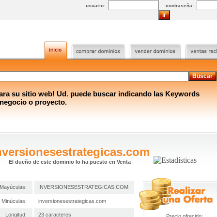
usuario:
contraseña:
a su sitio web! Ud. puede buscar indicando las Keywords
 negocio o proyecto.
nversionesestrategicas.com
El dueño de este dominio lo ha puesto en Venta
Mayúculas:
INVERSIONESESTRATEGICAS.COM
Minúculas:
inversionesestrategicas.com
Longitud:
23 caracteres
Precio ofrecido: