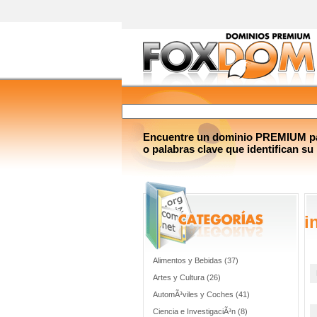
Encuentre un dominio PREMIUM par
o palabras clave que identifican su
i
Alimentos y Bebidas (37)
Artes y Cultura (26)
AutomÃ³viles y Coches (41)
Ciencia e InvestigaciÃ³n (8)