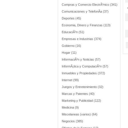
Compras y Comercio ElectrÃ³nico (341)
Comunicaciones y TelefonÃ­a (37)
Deportes (45)
Economia, Dinero y Finanzas (113)
EducaciÃ³n (51)
Empresas e Industrias (374)
Gobierno (16)
Hogar (11)
InformaciÃ³n y Noticias (57)
InformÃ¡tica y ComputaciÃ³n (57)
Inmuebles y Propiedades (372)
Internet (99)
Juegos y Entretenimiento (32)
Marcas y Patentes (40)
Marketing y Publicidad (122)
Medicina (9)
Miscelaneas (varios) (64)
Negocios (385)