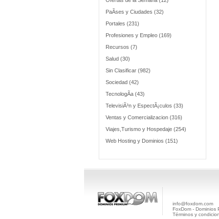
Ofertas de la Semana (12)
PaÃ­ses y Ciudades (32)
Portales (231)
Profesiones y Empleo (169)
Recursos (7)
Salud (30)
Sin Clasificar (982)
Sociedad (42)
TecnologÃ­a (43)
TelevisiÃ³n y EspectÃ¡culos (33)
Ventas y Comercializacion (316)
Viajes,Turismo y Hospedaje (254)
Web Hosting y Dominios (151)
info@foxdom.com
FoxDom - Dominios
Términos y condicio