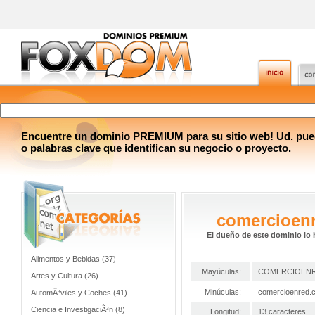
Encuentre un dominio PREMIUM para su sitio web! Ud. pue
o palabras clave que identifican su negocio o proyecto.
comercioen
El dueño de este dominio lo 
Alimentos y Bebidas (37)
Mayúculas:
COMERCIOEN
Artes y Cultura (26)
Minúculas:
comercioenred.
AutomÃ³viles y Coches (41)
Ciencia e InvestigaciÃ³n (8)
Longitud:
13 caracteres