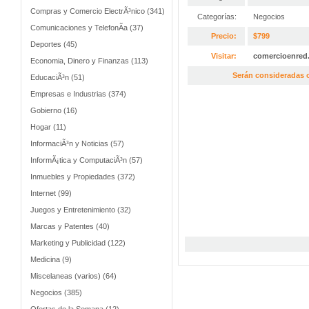
Compras y Comercio ElectrÃ³nico (341)
Categorías:
Negocios
Comunicaciones y TelefonÃ­a (37)
Precio:
$799
Deportes (45)
Visitar:
comercioenred
Economia, Dinero y Finanzas (113)
Serán consideradas o
EducaciÃ³n (51)
Empresas e Industrias (374)
Gobierno (16)
Hogar (11)
InformaciÃ³n y Noticias (57)
InformÃ¡tica y ComputaciÃ³n (57)
Inmuebles y Propiedades (372)
Internet (99)
Juegos y Entretenimiento (32)
Marcas y Patentes (40)
Marketing y Publicidad (122)
Medicina (9)
Miscelaneas (varios) (64)
Negocios (385)