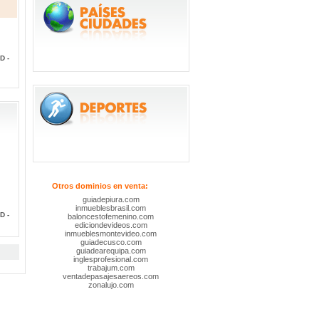
D -
Otros dominios en venta:
guiadepiura.com
inmueblesbrasil.com
D -
baloncestofemenino.com
ediciondevideos.com
inmueblesmontevideo.com
guiadecusco.com
guiadearequipa.com
inglesprofesional.com
trabajum.com
ventadepasajesaereos.com
zonalujo.com