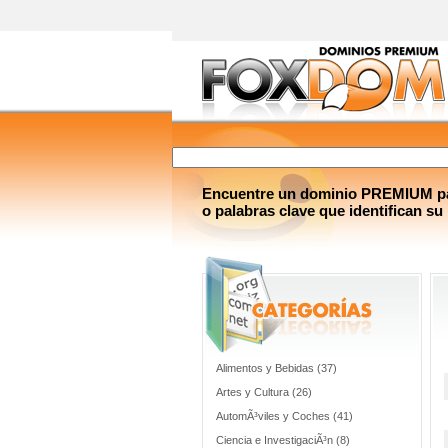
Encuentre un dominio PREMIUM par
o palabras clave que identifican su
Alimentos y Bebidas (37)
Artes y Cultura (26)
AutomÃ³viles y Coches (41)
Ciencia e InvestigaciÃ³n (8)