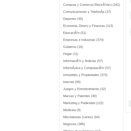
Compras y Comercio ElectrÃ³nico (341)
Comunicaciones y TelefonÃ­a (37)
Deportes (45)
Economia, Dinero y Finanzas (113)
EducaciÃ³n (51)
Empresas e Industrias (374)
Gobierno (16)
Hogar (11)
InformaciÃ³n y Noticias (57)
InformÃ¡tica y ComputaciÃ³n (57)
Inmuebles y Propiedades (372)
Internet (99)
Juegos y Entretenimiento (32)
Marcas y Patentes (40)
Marketing y Publicidad (122)
Medicina (9)
Miscelaneas (varios) (64)
Negocios (385)