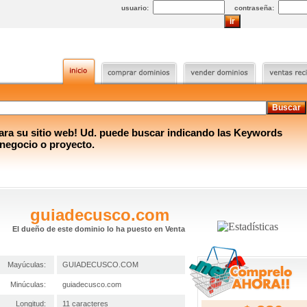
usuario:
contraseña:
a su sitio web! Ud. puede buscar indicando las Keywords
 negocio o proyecto.
guiadecusco.com
El dueño de este dominio lo ha puesto en Venta
Mayúculas:
GUIADECUSCO.COM
Minúculas:
guiadecusco.com
Longitud:
11 caracteres