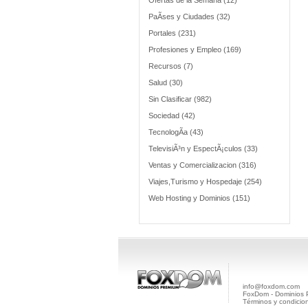
Ofertas de la Semana (12)
PaÃ­ses y Ciudades (32)
Portales (231)
Profesiones y Empleo (169)
Recursos (7)
Salud (30)
Sin Clasificar (982)
Sociedad (42)
TecnologÃ­a (43)
TelevisiÃ³n y EspectÃ¡culos (33)
Ventas y Comercializacion (316)
Viajes,Turismo y Hospedaje (254)
Web Hosting y Dominios (151)
info@foxdom.com
FoxDom - Dominios
Términos y condicio