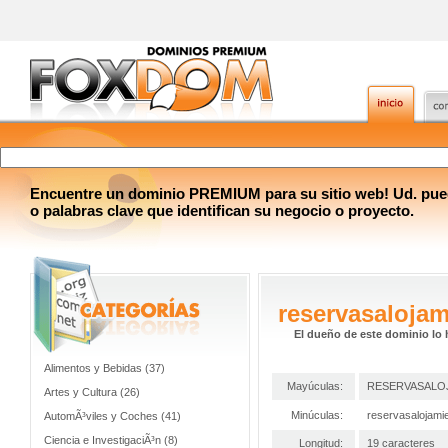
Encuentre un dominio PREMIUM para su sitio web! Ud. pue
o palabras clave que identifican su negocio o proyecto.
reservasaloja
El dueño de este dominio lo 
Alimentos y Bebidas (37)
Mayúculas:
RESERVASALO
Artes y Cultura (26)
Minúculas:
reservasalojami
AutomÃ³viles y Coches (41)
Ciencia e InvestigaciÃ³n (8)
Longitud:
19 caracteres