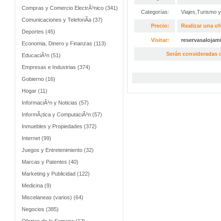
Compras y Comercio ElectrÃ³nico (341)
Categorías:
Viajes,Turismo 
Comunicaciones y TelefonÃ­a (37)
Precio:
Realizar una of
Deportes (45)
Visitar:
reservasalojam
Economia, Dinero y Finanzas (113)
Serán consideradas o
EducaciÃ³n (51)
Empresas e Industrias (374)
Gobierno (16)
Hogar (11)
InformaciÃ³n y Noticias (57)
InformÃ¡tica y ComputaciÃ³n (57)
Inmuebles y Propiedades (372)
Internet (99)
Juegos y Entretenimiento (32)
Marcas y Patentes (40)
Marketing y Publicidad (122)
Medicina (9)
Miscelaneas (varios) (64)
Negocios (385)