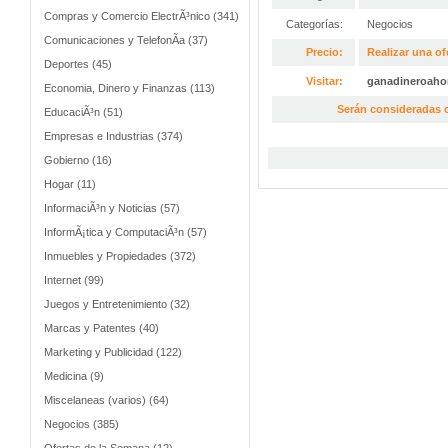
Compras y Comercio ElectrÃ³nico (341)
Categorías:
Negocios
Comunicaciones y TelefonÃ­a (37)
Precio:
Realizar una of
Deportes (45)
Visitar:
ganadineroaho
Economia, Dinero y Finanzas (113)
Serán consideradas o
EducaciÃ³n (51)
Empresas e Industrias (374)
Gobierno (16)
Hogar (11)
InformaciÃ³n y Noticias (57)
InformÃ¡tica y ComputaciÃ³n (57)
Inmuebles y Propiedades (372)
Internet (99)
Juegos y Entretenimiento (32)
Marcas y Patentes (40)
Marketing y Publicidad (122)
Medicina (9)
Miscelaneas (varios) (64)
Negocios (385)