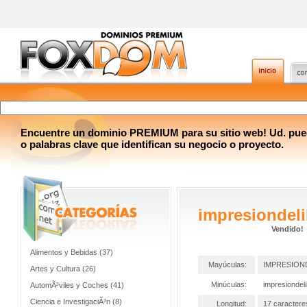
Encuentre un dominio PREMIUM para su sitio web! Ud. pue
o palabras clave que identifican su negocio o proyecto.
impresiondel
Vendido!
Alimentos y Bebidas (37)
Mayúculas:
IMPRESION
Artes y Cultura (26)
Minúculas:
impresiondel
AutomÃ³viles y Coches (41)
Ciencia e InvestigaciÃ³n (8)
Longitud:
17 caractere