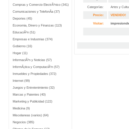
Compras y Comercio ElectrÃ³nico (341)
Categorías:
Artes y Cultu
Comunicaciones y TelefonÃ­a (37)
Precio:
VENDIDO!
Deportes (45)
Visitar:
impresionde
Economia, Dinero y Finanzas (113)
EducaciÃ³n (51)
Empresas e Industrias (374)
Gobierno (16)
Hogar (11)
InformaciÃ³n y Noticias (57)
InformÃ¡tica y ComputaciÃ³n (57)
Inmuebles y Propiedades (372)
Internet (99)
Juegos y Entretenimiento (32)
Marcas y Patentes (40)
Marketing y Publicidad (122)
Medicina (9)
Miscelaneas (varios) (64)
Negocios (385)