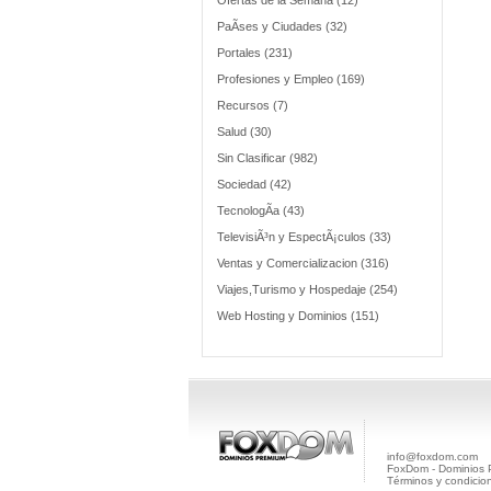
Ofertas de la Semana (12)
PaÃ­ses y Ciudades (32)
Portales (231)
Profesiones y Empleo (169)
Recursos (7)
Salud (30)
Sin Clasificar (982)
Sociedad (42)
TecnologÃ­a (43)
TelevisiÃ³n y EspectÃ¡culos (33)
Ventas y Comercializacion (316)
Viajes,Turismo y Hospedaje (254)
Web Hosting y Dominios (151)
info@foxdom.com
FoxDom - Dominios
Términos y condicio