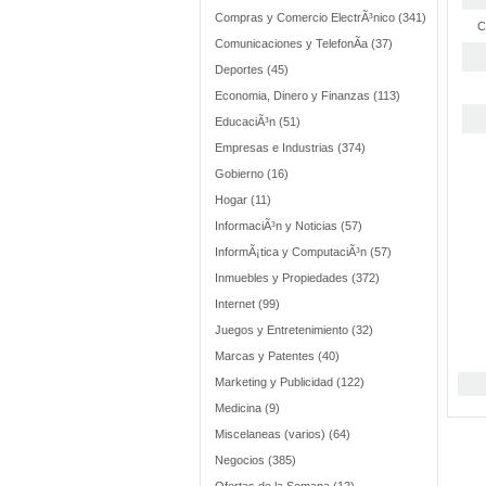
Compras y Comercio ElectrÃ³nico (341)
C
Comunicaciones y TelefonÃ­a (37)
Deportes (45)
Economia, Dinero y Finanzas (113)
EducaciÃ³n (51)
Empresas e Industrias (374)
Gobierno (16)
Hogar (11)
InformaciÃ³n y Noticias (57)
InformÃ¡tica y ComputaciÃ³n (57)
Inmuebles y Propiedades (372)
Internet (99)
Juegos y Entretenimiento (32)
Marcas y Patentes (40)
Marketing y Publicidad (122)
Medicina (9)
Miscelaneas (varios) (64)
Negocios (385)