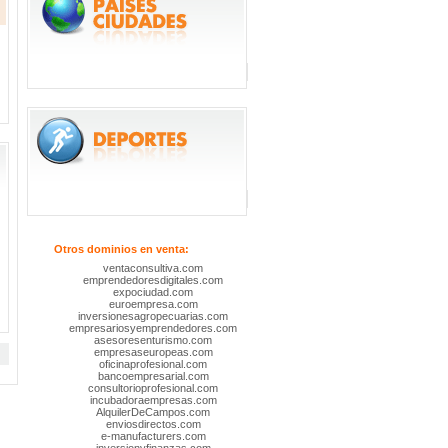
Otros dominios en venta:
ventaconsultiva.com
emprendedoresdigitales.com
expociudad.com
euroempresa.com
inversionesagropecuarias.com
empresariosyemprendedores.com
asesoresenturismo.com
empresaseuropeas.com
oficinaprofesional.com
bancoempresarial.com
consultorioprofesional.com
incubadoraempresas.com
AlquilerDeCampos.com
enviosdirectos.com
e-manufacturers.com