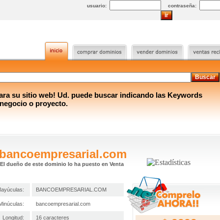
usuario:
contraseña:
a su sitio web! Ud. puede buscar indicando las Keywords
 negocio o proyecto.
bancoempresarial.com
El dueño de este dominio lo ha puesto en Venta
ayúculas:
BANCOEMPRESARIAL.COM
Minúculas:
bancoempresarial.com
Longitud:
16 caracteres