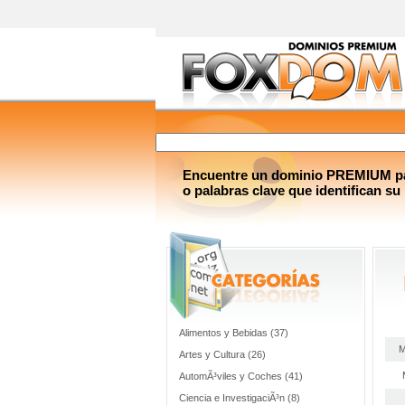
Encuentre un dominio PREMIUM par
o palabras clave que identifican su
Alimentos y Bebidas (37)
M
Artes y Cultura (26)
AutomÃ³viles y Coches (41)
Ciencia e InvestigaciÃ³n (8)