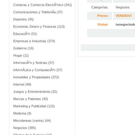
Compras y Comercio ElectrÃ³nico (341)
Categorías:
Negocios
Comunicaciones y TelefonÃ­a (37)
Precio:
VENDIDO!
Deportes (45)
Visitar:
tunegociod
Economia, Dinero y Finanzas (113)
EducaciÃ³n (51)
Empresas e Industrias (374)
Gobierno (16)
Hogar (11)
InformaciÃ³n y Noticias (57)
InformÃ¡tica y ComputaciÃ³n (57)
Inmuebles y Propiedades (372)
Internet (99)
Juegos y Entretenimiento (32)
Marcas y Patentes (40)
Marketing y Publicidad (122)
Medicina (9)
Miscelaneas (varios) (64)
Negocios (385)