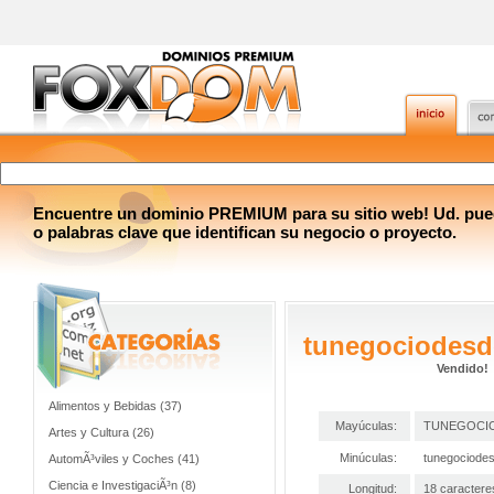
Encuentre un dominio PREMIUM para su sitio web! Ud. pue
o palabras clave que identifican su negocio o proyecto.
tunegociodes
Vendido!
Alimentos y Bebidas (37)
Mayúculas:
TUNEGOCI
Artes y Cultura (26)
Minúculas:
tunegociode
AutomÃ³viles y Coches (41)
Ciencia e InvestigaciÃ³n (8)
Longitud:
18 caractere