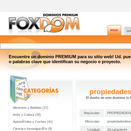
Encuentre un dominio PREMIUM para su sitio web! Ud. pue
o palabras clave que identifican su negocio o proyecto.
propiedades
El dueño de este dominio lo 
Alimentos y Bebidas (37)
Mayúculas:
PROPIEDADESI
Artes y Cultura (26)
Minúculas:
propiedadesibiz
AutomÃ³viles y Coches (41)
Ciencia e InvestigaciÃ³n (8)
Longitud:
16 caracteres