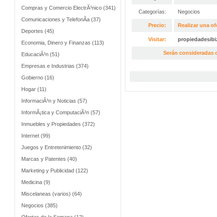
Compras y Comercio ElectrÃ³nico (341)
Categorías:
Negocios
Comunicaciones y TelefonÃ­a (37)
Precio:
Realizar una of
Deportes (45)
Visitar:
propiedadesibi
Economia, Dinero y Finanzas (113)
Serán consideradas o
EducaciÃ³n (51)
Empresas e Industrias (374)
Gobierno (16)
Hogar (11)
InformaciÃ³n y Noticias (57)
InformÃ¡tica y ComputaciÃ³n (57)
Inmuebles y Propiedades (372)
Internet (99)
Juegos y Entretenimiento (32)
Marcas y Patentes (40)
Marketing y Publicidad (122)
Medicina (9)
Miscelaneas (varios) (64)
Negocios (385)