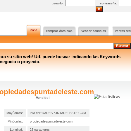
usuario:
contraseña:
a su sitio web! Ud. puede buscar indicando las Keywords
 negocio o proyecto.
opiedadespuntadeleste.com
Vendido!
Mayúculas:
PROPIEDADESPUNTADELESTE.COM
Minúculas:
propiedadespuntadeleste.com
Longitud:
23 caracteres