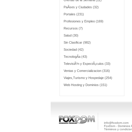
Ofertas de la Semana (12)
PaÃ­ses y Ciudades (32)
Portales (231)
Profesiones y Empleo (169)
Recursos (7)
Salud (30)
Sin Clasificar (982)
Sociedad (42)
TecnologÃ­a (43)
TelevisiÃ³n y EspectÃ¡culos (33)
Ventas y Comercializacion (316)
Viajes,Turismo y Hospedaje (254)
Web Hosting y Dominios (151)
info@foxdom.com
FoxDom - Dominios
Términos y condicio