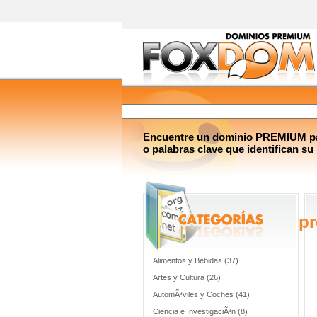
Encuentre un dominio PREMIUM par
o palabras clave que identifican su
pr
Alimentos y Bebidas (37)
Artes y Cultura (26)
AutomÃ³viles y Coches (41)
Ciencia e InvestigaciÃ³n (8)