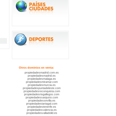
Otros dominios en venta:
propiedadesmadrid.com.es
propiedadesmadrid.es
propiedadesmalaga.es
propiedadesmiramar.com
propiedadesmurcia.es
propiedadespuntadeleste.com
propiedadesreconquista.com
propiedadesriogallegos.com
propiedadessanjusto.com
propiedadessevilla.es
propiedadestartagal.com
propiedadestenerife.es
propiedadesvalencia.es
propiedadesvalladolid.es