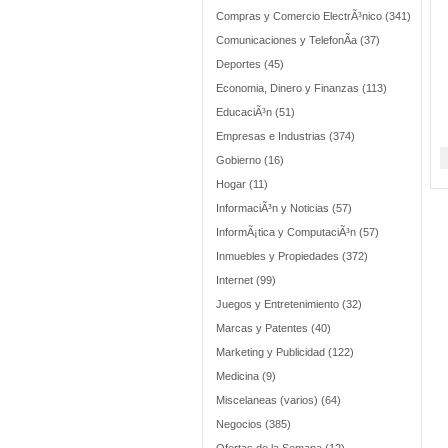
Compras y Comercio ElectrÃ³nico (341)
Comunicaciones y TelefonÃ­a (37)
Deportes (45)
Economia, Dinero y Finanzas (113)
EducaciÃ³n (51)
Empresas e Industrias (374)
Gobierno (16)
Hogar (11)
InformaciÃ³n y Noticias (57)
InformÃ¡tica y ComputaciÃ³n (57)
Inmuebles y Propiedades (372)
Internet (99)
Juegos y Entretenimiento (32)
Marcas y Patentes (40)
Marketing y Publicidad (122)
Medicina (9)
Miscelaneas (varios) (64)
Negocios (385)